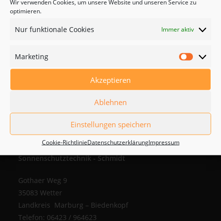
Wir verwenden Cookies, um unsere Website und unseren Service zu
optimieren.
Nur funktionale Cookies
Immer aktiv
Marketing
Marketi
© Copyright 2023 Sonnenschutz-Schmidt
Cookie Richtlinien
–
Akzeptieren
Impressum
–
Datenschutz
Ablehnen
Einstellungen speichern
Cookie-Richtlinie
Datenschutzerklärung
Impressum
Sonnenschutztechnik - Schmidt
Gothaer Weg 9
35083 Wetter
Landkreis Marburg – Biedenkopf
Telefon: 06423 / 964623